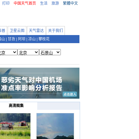
打印
中国天气首页
生活
旅游
繁體中文
科普
卫星云图
天气雷达
关于我们
眉山
|
甘孜
|
阿坝
|
凉山
|
攀枝花
高清图集