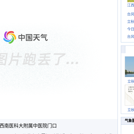
江
台风
立秋
今日
台风
立
立
气象
西南医科大附属中医院门口