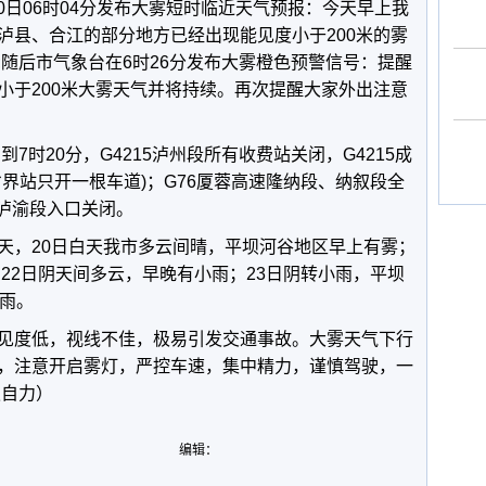
月20日06时04分发布大雾短时临近天气预报：今天早上我
泸县、合江的部分地方已经出现能见度小于200米的雾
;随后市气象台在6时26分发布大雾橙色预警信号：提醒
小于200米大雾天气并将持续。再次提醒大家外出注意
7时20分，G4215泸州段所有收费站关闭，G4215成
界站只开一根车道)；G76厦蓉高速隆纳段、纳叙段全
速泸渝段入口关闭。
天，20日白天我市多云间晴，平坝河谷地区早上有雾；
；22日阴天间多云，早晚有小雨；23日阴转小雨，平坝
小雨。
见度低，视线不佳，极易引发交通事故。大雾天气下行
，注意开启雾灯，严控车速，集中精力，谨慎驾驶，一
赖自力）
编辑：