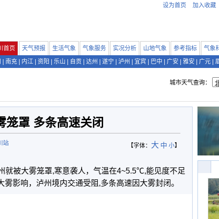
设为首页
加入收藏
川首页
天气预报
生活气象
气象服务
实况分析
山地气象
参考指标
气象
阳
|
南充
|
内江
|
资阳
|
乐山
|
自贡
|
达州
|
遂宁
|
泸州
|
宜宾
|
巴中
|
广安
|
雅安
|
广元
|
城市天气查询：
雾笼罩 多条高速关闭
川站
大
中
【字体：
小
】
泸州就被大雾笼罩,寒意袭人，气温在4~5.5℃,能见度不足
受大雾影响，泸州境内交通受阻,多条高速因大雾封闭。