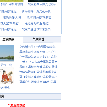
西永新：中稻开镰抢
北京彩虹云隙光七彩云
“白海豚”逼近
青海湖畔：湖光花海长
：暑热尚存 大自
台风“白海豚”来临前
份天空“显眼包”
走进青海祁连 邂逅一
“白海豚”逼近
北京气温创今年来新高
生活旅游
气候科普
立秋话养生：“贴秋膘”莫着急
暑热未退空调吹不停 3招护住
先清暑再防燥
户外露营怎么玩更安心？这份
肩颈不酸痛
三伏天 不同人群专属防暑要点
攻略请收好
秋节气：北
暴雨天遇积水倒灌 这份避险提
请收好
连续强降雨可能诱发地质灾害
示请收好
夏日安然入睡 收好这份降温小
这些前兆要知道
夏季户外活动注意这6点 防暑
贴士
健身两不误
秋这样过：
服务
气象服务热线