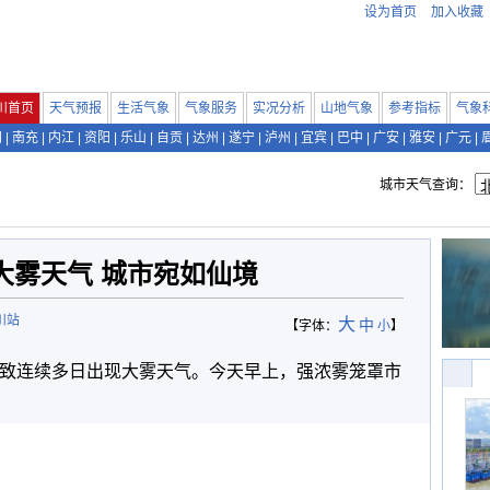
设为首页
加入收藏
川首页
天气预报
生活气象
气象服务
实况分析
山地气象
参考指标
气象
阳
|
南充
|
内江
|
资阳
|
乐山
|
自贡
|
达州
|
遂宁
|
泸州
|
宜宾
|
巴中
|
广安
|
雅安
|
广元
|
城市天气查询：
大雾天气 城市宛如仙境
川站
大
中
【字体：
小
】
致连续多日出现大雾天气。今天早上，强浓雾笼罩市