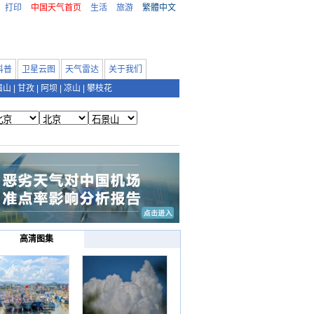
打印
中国天气首页
生活
旅游
繁體中文
科普
卫星云图
天气雷达
关于我们
眉山
|
甘孜
|
阿坝
|
凉山
|
攀枝花
高清图集