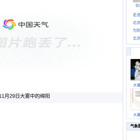
台
走进
北
为防
北
大
11月29日大雾中的绵阳
大
气象