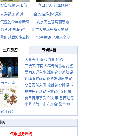
风“白海豚”来临前
今日份天空“显眼包”
青海祁连 邂逅一
台风“白海豚”逼近
京气温创今年来新高
北京天空现瑰丽朝霞
范台风“白海豚”
北京天空现鱼鳞云景观
京降雨过后火烧云惊
惊喜连连 北京天空现
生活旅游
气候科普
大暑养生 温和消暑不贪凉
三伏天 不同人群专属防暑要点
暴雨天遇积水倒灌 这份避险提
请收好
连续强降雨可能诱发地质灾害
示请收好
暑节气：南
夏日安然入睡 收好这份降温小
这些前兆要知道
夏季户外活动注意这6点 防暑
贴士
夏日健康享受冷饮 牢记“两注意
健身两不误
小暑节气：南方开启“桑拿”模
一控制”
式 北方陆续进入雨季
暑这样过：
服务
气象服务热线