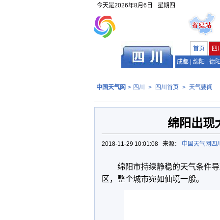
今天是
2026年8月6日
星期四
首页
四
成都
|
绵阳
|
德
中国天气网
>
四川
>
四川首页
>
天气要闻
绵阳出现
2018-11-29 10:01:08 来源：
中国天气网四
绵阳市持续静稳的天气条件导
区，整个城市宛如仙境一般。