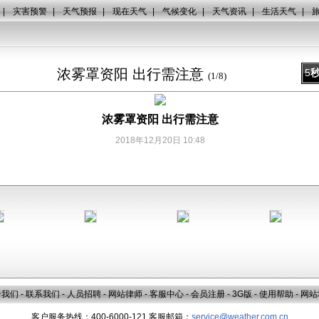
|
灾害预警
|
天气预报
|
现在天气
|
气候变化
|
天气资讯
|
生活天气
|
浓雾罩资阳 出行需注意
5
(
1
/
8
)
浓雾罩资阳 出行需注意
2018年12月20日 10:48
于我们
-
联系我们
-
人员招聘
-
网站律师
-
客服中心
-
会员注册
-
3G版
-
使用帮助
-
网站
客户服务热线：400-6000-121 客服邮箱：
service@weather.com.cn