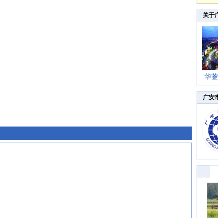
关于
华蓥
广安