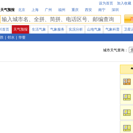
设为首页
加入收藏
天气预报
北京
上海
广州
福州
重庆
西安
南宁
深圳
川首页
天气预报
生活气象
气象服务
实况分析
山地气象
气象科普
卫星
胜
|
邻水
|
华蓥
城市天气查询：