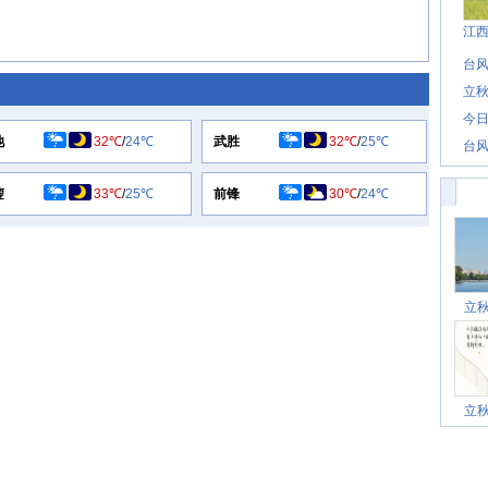
江
台风
立秋
今日
池
32℃
/
24℃
武胜
32℃
/
25℃
台风
蓥
33℃
/
25℃
前锋
30℃
/
24℃
立
立