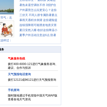
立秋话养生：“贴秋膘”莫着急
暑热未退空调吹不停 3招护住
先清暑再防燥
户外露营怎么玩更安心？这份
肩颈不酸痛
三伏天 不同人群专属防暑要点
攻略请收好
秋节气：北
暴雨天遇积水倒灌 这份避险提
请收好
连续强降雨可能诱发地质灾害
示请收好
夏日安然入睡 收好这份降温小
这些前兆要知道
夏季户外活动注意这6点 防暑
贴士
秋这样过：
健身两不误
服务
气象服务热线
拨打400-6000-121进行气象服务咨询、
建议、合作与投诉
天气预报电话查询
拨打12121或96121进行天气预报查询
手机查询
随时随地通过手机登陆中国天气WAP版
查看各地天气资讯