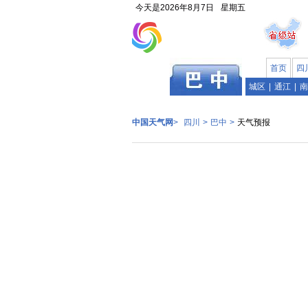
今天是
2026年8月7日
星期五
首页
四
四川
城区
|
通江
|
南
中国天气网
>
四川
>
巴中
>
天气预报