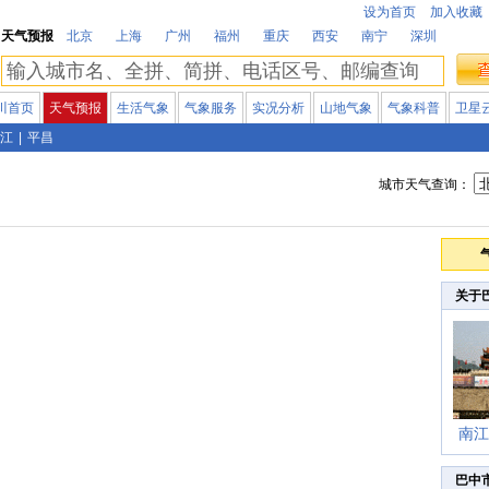
设为首页
加入收藏
天气预报
北京
上海
广州
福州
重庆
西安
南宁
深圳
川首页
天气预报
生活气象
气象服务
实况分析
山地气象
气象科普
卫星
江
|
平昌
城市天气查询：
关于
南江
巴中