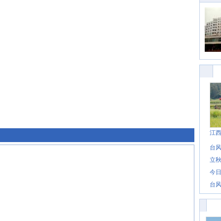
江
台风
立秋
今日
台风