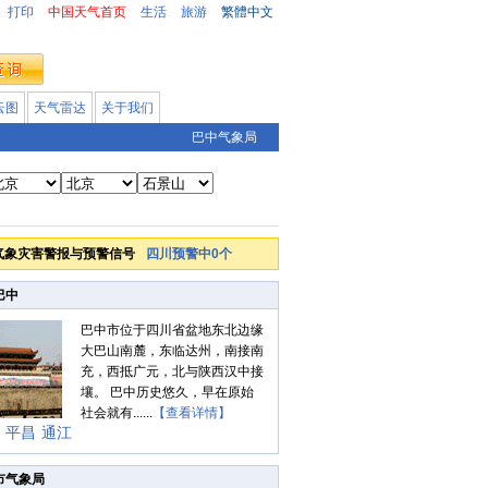
打印
中国天气首页
生活
旅游
繁體中文
云图
天气雷达
关于我们
巴中气象局
气象灾害警报与预警信号
四川预警中0个
巴中
巴中市位于四川省盆地东北边缘
大巴山南麓，东临达州，南接南
充，西抵广元，北与陕西汉中接
壤。 巴中历史悠久，早在原始
社会就有......
【查看详情】
平昌
通江
市气象局