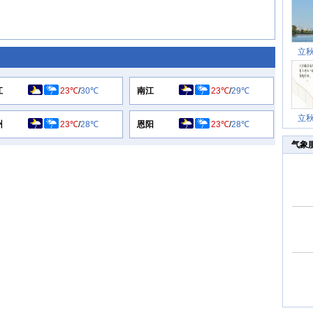
立
江
23℃
/
30℃
南江
23℃
/
29℃
立
州
23℃
/
28℃
恩阳
23℃
/
28℃
气象