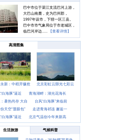
巴中市位于渠江支流巴河上游，
大巴山南麓，史为巴州郡，
1997年设市，下辖一区三县。
巴中市市气象局位于市老城区，
临巴河岸边......
【查看详情】
高清图集
西永新：中稻开镰抢
北京彩虹云隙光七彩云
“白海豚”逼近
青海湖畔：湖光花海长
：暑热尚存 大自
台风“白海豚”来临前
份天空“显眼包”
走进青海祁连 邂逅一
“白海豚”逼近
北京气温创今年来新高
生活旅游
气候科普