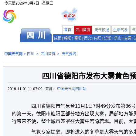
今天是
2026年8月7日
星期五
首页
四川首页
天气预报
生活气象
气
成都
|
绵阳
|
德阳
|
南充
|
内江
|
资阳
|
乐山
|
自贡
|
中国天气网
>
四川
>
四川首页
>
天气要闻
四川省德阳市发布大雾黄色
2018-11-01 11:07:09 来源：
中国天气网四川站
四川省德阳市气象台11月1日7时49分发布第36
的第一天，德阳市旌阳区部分地方出现大雾，局部地方能见
行带来不便，整个城市笼罩在大雾中若隐若现。目前，大
气象专家提醒，即将进入的冬季是大雾天气的多发