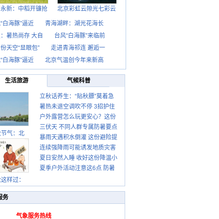
西永新：中稻开镰抢
北京彩虹云隙光七彩云
“白海豚”逼近
青海湖畔：湖光花海长
：暑热尚存 大自
台风“白海豚”来临前
份天空“显眼包”
走进青海祁连 邂逅一
“白海豚”逼近
北京气温创今年来新高
生活旅游
气候科普
立秋话养生：“贴秋膘”莫着急
暑热未退空调吹不停 3招护住
先清暑再防燥
户外露营怎么玩更安心？这份
肩颈不酸痛
三伏天 不同人群专属防暑要点
攻略请收好
秋节气：北
暴雨天遇积水倒灌 这份避险提
请收好
连续强降雨可能诱发地质灾害
示请收好
夏日安然入睡 收好这份降温小
这些前兆要知道
夏季户外活动注意这6点 防暑
贴士
健身两不误
秋这样过：
服务
气象服务热线