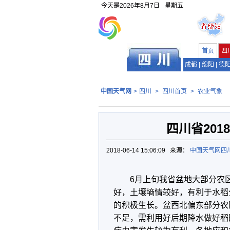
今天是
2026年8月7日
星期五
首页
四
成都
|
绵阳
|
德
中国天气网
>
四川
>
四川首页
>
农业气象
四川省20
2018-06-14 15:06:09 来源：
中国天气网四
6月上旬我省盆地大部分农
好，土壤墒情较好，有利于水稻
的积极生长。盆西北偏东部分农
不足，需利用好后期降水做好稻