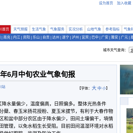
设为首页
加入收藏
川首页
天气预报
生活气象
气象服务
实况分析
山地气象
参考指标
气象
阳
|
南充
|
内江
|
资阳
|
乐山
|
自贡
|
达州
|
遂宁
|
泸州
|
宜宾
|
巴中
|
广安
|
雅安
|
广元
|
城市天气查询：
18年6月中旬农业气象旬报
川站
大
中
【字体：
小
】
区降水量偏少，温度偏高，日照偏多。整体光热条件
分蘖、春玉米扬花授粉、夏玉米拔节，有利于大春作物
区和盆中部分农区由于降水偏少，田间土壤偏干，墒情
田管理，以免水稻生长受阻。目前田间温湿环境对水稻