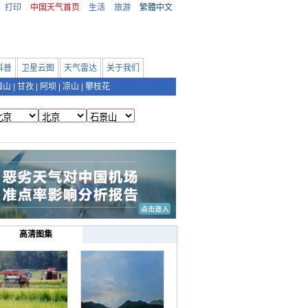
打印
中国天气首页
生活
旅游
繁體中文
科普
卫星云图
天气雷达
关于我们
眉山
|
甘孜
|
阿坝
|
凉山
|
攀枝花
高清图集