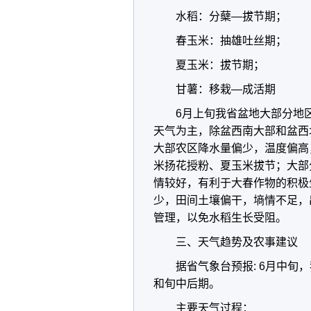
水稻：分蘖—拔节期；
春玉米：抽雄吐丝期；
夏玉米：拔节期；
甘薯：移栽—成活期
6月上旬我省盆地大部分地
天气为主，除盆西南大部和盆西
大部农区降水量偏少，温度偏高
米扬花授粉、夏玉米拔节；大部
情较好，有利于大春作物的积极
少，田间土壤偏干，墒情不足，
管理，以免水稻生长受阻。
三、天气趋势及农事建议
据省气象台预报: 6月中旬
和旬中后期。
主要天气过程：