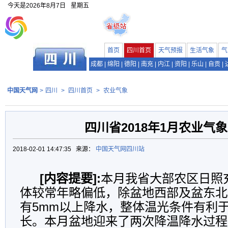
今天是
2026年8月7日
星期五
首页
四川首页
天气预报
生活气象
气
成都
|
绵阳
|
德阳
|
南充
|
内江
|
资阳
|
乐山
|
自贡
|
中国天气网
>
四川
>
四川首页
>
农业气象
四川省2018年1月农业气
2018-02-01 14:47:35 来源：
中国天气网四川站
[内容提要]:
本月我省大部农区日照
体较常年略偏低，除盆地西部及盆东北
有5mm以上降水，整体温光条件有利
长。本月盆地迎来了两次降温降水过程