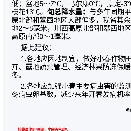
低；盆地5～7℃，马尔康0℃，康定-3
枝花13℃。
旬总降水量：
与多年同期
原北部和攀西地区大部偏多，我省其余
地2～8毫米，川西高原北部和攀西地区
高原南部0～1毫米。
据此建议：
1.各地应因地制宜，做好小春作物
卉、露地蔬菜管理、经济林果防冻保暖
冬。
2.各地应加强小春主要病虫害的监
冬病虫卵基数，减少来年开春发病机率
编
转载请注明“来源：中国天气网”。