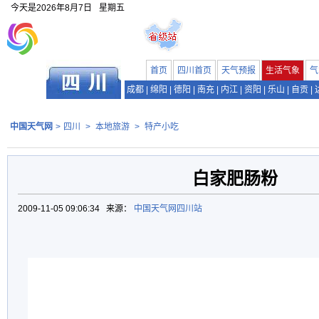
今天是
2026年8月7日
星期五
首页
四川首页
天气预报
生活气象
气
成都
|
绵阳
|
德阳
|
南充
|
内江
|
资阳
|
乐山
|
自贡
|
中国天气网
>
四川
>
本地旅游
>
特产小吃
白家肥肠粉
2009-11-05 09:06:34 来源：
中国天气网四川站