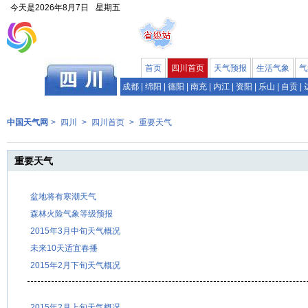
今天是
2026年8月7日
星期五
首页
四川首页
天气预报
生活气象
气
成都
|
绵阳
|
德阳
|
南充
|
内江
|
资阳
|
乐山
|
自贡
|
中国天气网
>
四川
>
四川首页
>
重要天气
重要天气
盆地将有寒潮天气
森林火险气象等级预报
2015年3月中旬天气概况
未来10天适宜春播
2015年2月下旬天气概况
2015年2月上旬天气概况