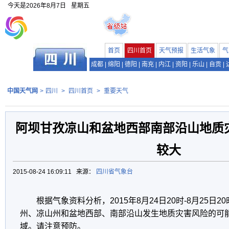
今天是
2026年8月7日
星期五
首页
四川首页
天气预报
生活气象
气
成都
|
绵阳
|
德阳
|
南充
|
内江
|
资阳
|
乐山
|
自贡
|
中国天气网
>
四川
>
四川首页
>
重要天气
阿坝甘孜凉山和盆地西部南部沿山地质
较大
2015-08-24 16:09:11 来源：
四川省气象台
根据气象资料分析，2015年8月24日20时-8月25日
州、凉山州和盆地西部、南部沿山发生地质灾害风险的可
域。请注意预防。