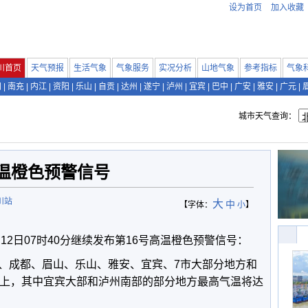
设为首页
加入收藏
川首页
天气预报
生活气象
气象服务
实况分析
山地气象
参考指标
气象
阳
|
南充
|
内江
|
资阳
|
乐山
|
自贡
|
达州
|
遂宁
|
泸州
|
宜宾
|
巴中
|
广安
|
雅安
|
广元
|
城市天气查询：
温橙色预警信号
川站
大
中
【字体：
小
】
月12日07时40分继续发布第16号高温橙色预警信号：
、成都、眉山、乐山、雅安、宜宾、7市大部分地方和
以上，其中宜宾大部和泸州南部的部分地方最高气温将达