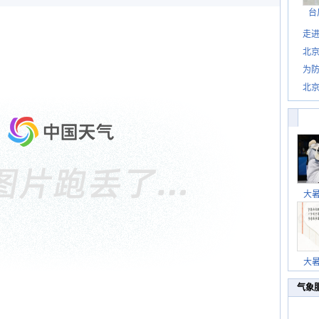
台
走进
北
为防
北
大
大
气象