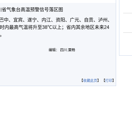
川省气象台高温预警信号落区图
巴中、宜宾、遂宁、内江、资阳、广元、自贡、泸州、
时内最高气温将升至38℃以上；省内其余地区未来24
。
编辑： 四川.粟畅
【
收藏此页
】 【
打印
】