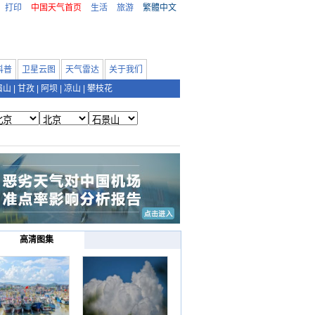
打印
中国天气首页
生活
旅游
繁體中文
科普
卫星云图
天气雷达
关于我们
眉山
|
甘孜
|
阿坝
|
凉山
|
攀枝花
高清图集