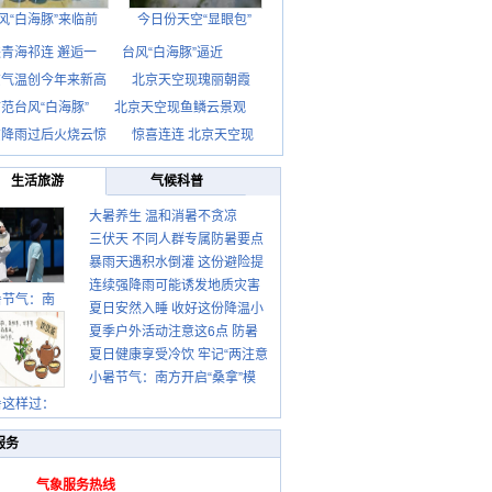
风“白海豚”来临前
今日份天空“显眼包”
青海祁连 邂逅一
台风“白海豚”逼近
京气温创今年来新高
北京天空现瑰丽朝霞
范台风“白海豚”
北京天空现鱼鳞云景观
京降雨过后火烧云惊
惊喜连连 北京天空现
生活旅游
气候科普
大暑养生 温和消暑不贪凉
三伏天 不同人群专属防暑要点
暴雨天遇积水倒灌 这份避险提
请收好
连续强降雨可能诱发地质灾害
示请收好
暑节气：南
夏日安然入睡 收好这份降温小
这些前兆要知道
夏季户外活动注意这6点 防暑
贴士
夏日健康享受冷饮 牢记“两注意
健身两不误
小暑节气：南方开启“桑拿”模
一控制”
式 北方陆续进入雨季
暑这样过：
服务
气象服务热线