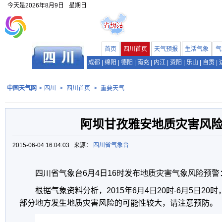
今天是
2026年8月9日
星期日
首页
四川首页
天气预报
生活气象
气
成都
|
绵阳
|
德阳
|
南充
|
内江
|
资阳
|
乐山
|
自贡
|
中国天气网
>
四川
>
四川首页
>
重要天气
阿坝甘孜雅安地质灾害风
2015-06-04 16:04:03 来源：
四川省气象台
四川省气象台6月4日16时发布地质灾害气象风险预警
根据气象资料分析，2015年6月4日20时-6月5日2
部分地方发生地质灾害风险的可能性较大，请注意预防。