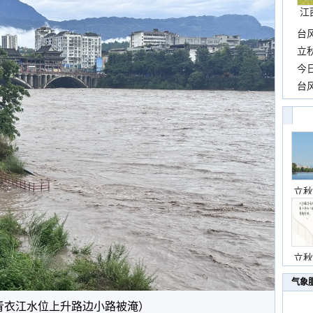
江
台
长
立
前
今
一
台
高
立秋
立秋
气象
青衣江水位上升路边小路被淹）