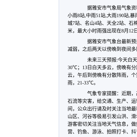
据雅安市气象局气象资料统计
小雨8站,中雨51站,大雨190站
城7站、名山4站、天全2站、石
米，最大小时雨强出现在8月12日
据雅安市气象台最新预报
减弱，之后两天以傍晚到夜间多
未来三天预报:今天白天小
30℃；13日白天多云，傍晚有分
云，午后到傍晚有分散阵雨，个
雨，21-33℃。
气象专家提醒：近期，高
石流等灾害，给交通、生产、运
间，公众出行请及时关注当地最
山区、河谷等极易引发山洪、滑
游客密切关注当地天气信息，做
营、钓鱼、游泳、拍照打卡、抖