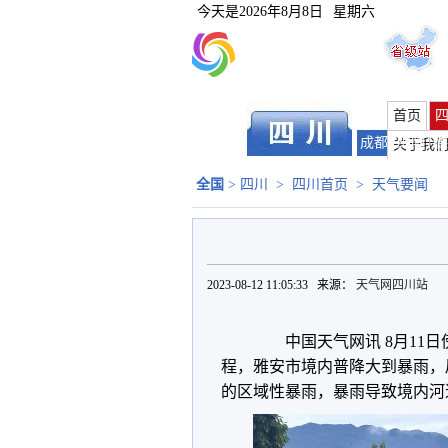
今天是
2026年8月8日
星期六
首页
成都
|
绵阳
|
德
关于我
全国
>
四川
>
四川首页
>
天气要闻
2023-08-12 11:05:33 来源：
天气网四川站
中国天气网讯 8月11日
程，雅安市境内普降大到暴雨，
的区域性暴雨，暴雨导致境内河