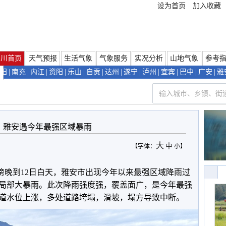
设为首页
加入收藏
四川首页
天气预报
生活气象
气象服务
实况分析
山地气象
参考
阳
|
南充
|
内江
|
资阳
|
乐山
|
自贡
|
达州
|
遂宁
|
泸州
|
宜宾
|
巴中
|
广安
|
雅
们
雅安遇今年最强区域暴雨
大
中
【字体：
小
】
傍晚到12日白天，雅安市出现今年以来最强区域降雨过
局部大暴雨。此次降雨强度强，覆盖面广，是今年最强
道水位上涨，多处道路垮塌，滑坡，塌方导致中断。