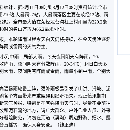
，据8月11日08时到8月12日08时资料统计,全市
,暴雨210站,大暴雨27站，大暴雨落区主要在荥经12站、雨
棉2站。全市最大值在荥经龙苍沟杠上村雨量为220.2毫
0时的名山万古为66.2毫米/小时。
，本轮降雨过程今天白天仍将持续，在今天傍晚逐渐
阵雨或雷雨的天气为主。
到中雨，局部大雨，今天夜间阴天有阵雨，20-
散阵雨，夜间阴天有分散阵雨，20-34℃；14日白天多
别大雨，夜间阴有阵雨或雷雨，雨量小到中雨，个别大
温暴雨轮番上阵，强降雨极易引发了山洪、滑坡、泥
输各个方面带来严重阻碍和经济损失。现正值汛期期
新天气预报，特别是在有强降雨天气时，尽量不要前往
坡和泥石流的地方，请广大群众、户外作业人员、外来
好避险防范，请勿在河道（溪沟）周边野游、嬉水、露
音直播等，确保人身安全。（钱正迪）