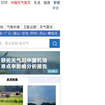
打印
中国天气首页
生活
旅游
繁體
中文
指标
气象科普
卫星云图
天气雷达
安
|
广元
|
眉山
|
甘孜
|
阿坝
|
凉山
|
攀枝花
高清图集