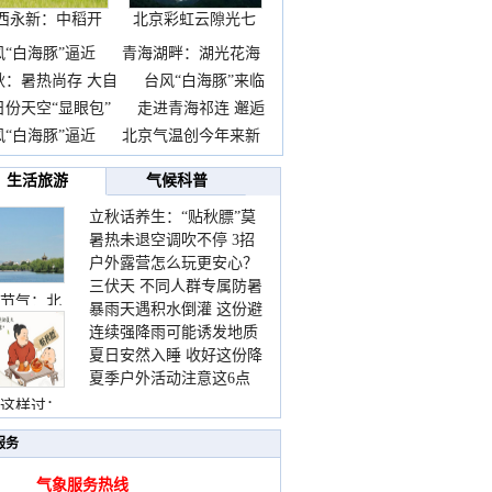
西永新：中稻开
北京彩虹云隙光七
镰抢
彩云
风“白海豚”逼近
青海湖畔：湖光花海
秋：暑热尚存 大自
台风“白海豚”来临
日份天空“显眼包”
走进青海祁连 邂逅
风“白海豚”逼近
北京气温创今年来新
生活旅游
气候科普
立秋话养生：“贴秋膘”莫
暑热未退空调吹不停 3招
着急 先清暑再防燥
户外露营怎么玩更安心？
护住肩颈不酸痛
三伏天 不同人群专属防暑
这份攻略请收好
节气：北
暴雨天遇积水倒灌 这份避
要点请收好
连续强降雨可能诱发地质
险提示请收好
夏日安然入睡 收好这份降
灾害 这些前兆要知道
夏季户外活动注意这6点
温小贴士
防暑健身两不误
这样过：
服务
气象服务热线