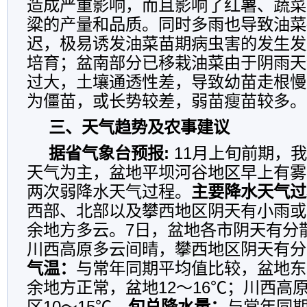
造成严重影响，而且影响了红薯、蔬菜
粱的产量和品质。同时多雨也导致油菜
迟，极易诱发油菜苗期病虫害的发生发
培育；盆南部分已移栽油菜由于阴雨天
过大，土壤通透性差，导致幼苗走根慢
为僵苗，或长势较差，弱苗瘦苗较多。
三、天气趋势及农事建议
据省气象台预报:
11月上旬前期，
天气为主，盆地平坝河谷地区早上有雾
两次弱降水天气过程。
主要降水天气过
西部、北部以及攀西地区阴天有小雨或
余地方多云。7日，盆地各市阴天有分
川西高原多云间晴，攀西地区阴天有分
气温：
与常年同期平均值比较，盆地东
余地方正常，盆地12～16℃；川西高原
区10～15℃。
旬总降水量：
与常年同