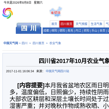
今天是
2026年8月8日
星期六
首页
四川首页
天气预报
生活气象
气
成都
|
绵阳
|
德阳
|
南充
|
内江
|
资阳
|
乐山
|
自贡
|
中国天气网
>
四川
>
四川首页
>
农业气象
四川省2017年10月农业气
2017-11-01 16:06:34 来源：
中国天气网四川站
[内容提要]
本月我省盆地农区雨日明
多，温度偏低，日照偏少，持续性阴雨
大部农区耕层和深层土壤长时间处于过
湿害严重；并对晚秋作物成熟收晒、小