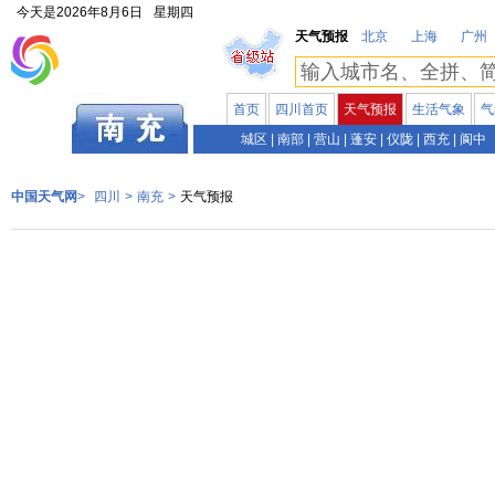
今天是
2026年8月6日
星期四
天气预报
北京
上海
广州
首页
四川首页
天气预报
生活气象
气
四川
城区
|
南部
|
营山
|
蓬安
|
仪陇
|
西充
|
阆中
中国天气网
>
四川
>
南充
>
天气预报