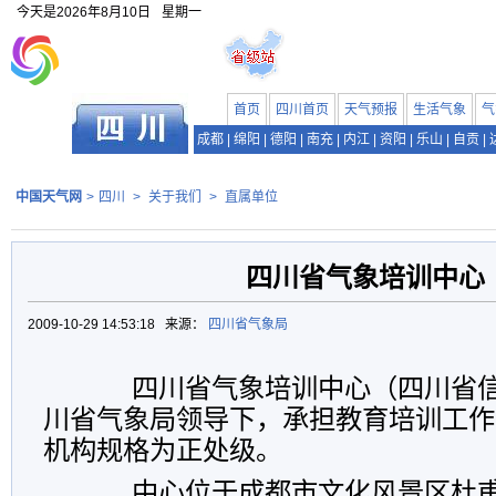
今天是
2026年8月10日
星期一
首页
四川首页
天气预报
生活气象
气
成都
|
绵阳
|
德阳
|
南充
|
内江
|
资阳
|
乐山
|
自贡
|
中国天气网
>
四川
>
关于我们
>
直属单位
四川省气象培训中心
2009-10-29 14:53:18 来源：
四川省气象局
四川省气象培训中心（四川省信
川省气象局领导下，承担教育培训工作
机构规格为正处级。
中心位于成都市文化风景区杜甫