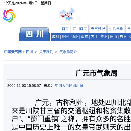
今天是
2026年8月9日
星期日
首页
四川首页
天气预报
生活气象
气
成都
|
绵阳
|
德阳
|
南充
|
内江
|
资阳
|
乐山
|
自贡
|
中国天气网
>
四川
>
关于我们
>
气象局简介
广元市气象局
2009-11-03 15:58:57 来源：
中国天气网四川站
广元，古称利州，地处四川北部
来是川陕甘三省的交通枢纽和物资集散
户”、“蜀门重镇”之称，拥有众多的名
是中国历史上唯一的女皇帝武则天的出