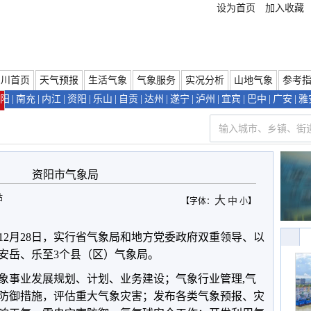
设为首页
加入收藏
四川首页
天气预报
生活气象
气象服务
实况分析
山地气象
参考
阳
|
南充
|
内江
|
资阳
|
乐山
|
自贡
|
达州
|
遂宁
|
泸州
|
宜宾
|
巴中
|
广安
|
雅
们
资阳市气象局
站
大
中
【字体：
小
】
年12月28日，实行省气象局和地方党委政府双重领导、以
安岳、乐至3个县（区）气象局。
象事业发展规划、计划、业务建设；气象行业管理,气
防御措施，评估重大气象灾害；发布各类气象预报、灾