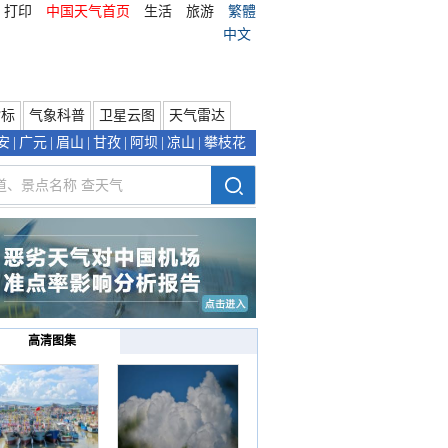
打印
中国天气首页
生活
旅游
繁體
中文
指标
气象科普
卫星云图
天气雷达
安
|
广元
|
眉山
|
甘孜
|
阿坝
|
凉山
|
攀枝花
高清图集