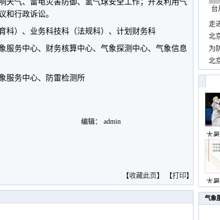
响天气、雷电灾害防御、氢气球安全工作；开发利用气
台
议和行政诉讼。
走
育科）、业务科技科（法规科）、计划财务科
近
北
象服务中心、财务核算中心、气象探测中心、气象信息
霞
为
观
北
现
象服务中心、防雷检测所
编辑： admin
大暑
。
【
收藏此页
】 【
打印
】
大暑
气象