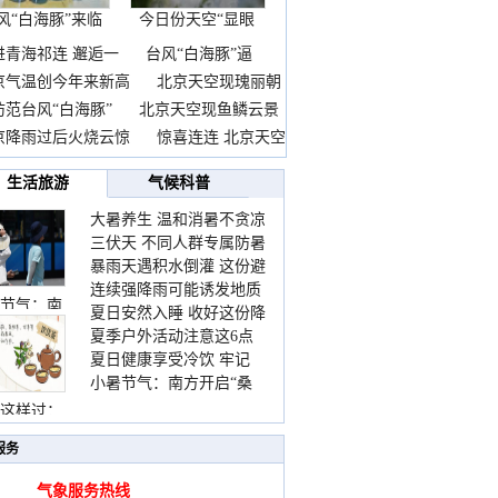
风“白海豚”来临
今日份天空“显眼
前
包”
进青海祁连 邂逅一
台风“白海豚”逼
京气温创今年来新高
北京天空现瑰丽朝
防范台风“白海豚”
北京天空现鱼鳞云景
京降雨过后火烧云惊
惊喜连连 北京天空
生活旅游
气候科普
大暑养生 温和消暑不贪凉
三伏天 不同人群专属防暑
暴雨天遇积水倒灌 这份避
要点请收好
连续强降雨可能诱发地质
险提示请收好
节气：南
夏日安然入睡 收好这份降
灾害 这些前兆要知道
夏季户外活动注意这6点
温小贴士
夏日健康享受冷饮 牢记
防暑健身两不误
小暑节气：南方开启“桑
“两注意一控制”
拿”模式 北方陆续进入雨
这样过：
季
服务
气象服务热线