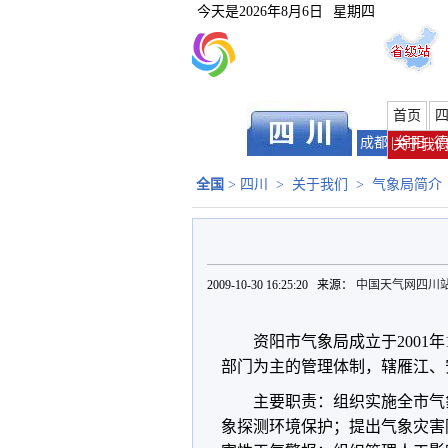
今天是
2026年8月6日
星期四
首页
成都
|
绵阳
|
德
关于我
全国
>
四川
>
关于我们
>
气象局简介
2009-10-30 16:25:20 来源：
中国天气网四川
资阳市气象局成立于2001
部门为主的管理体制，辖雁江、
主要职责：组织实施全市气
象探测环境保护；提出气象灾害