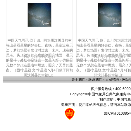
中国天气网讯 位于四川阿坝州汶川县的幸
中国天气网讯 位于四川阿坝州汶
福山是看星星的好去处。夜晚，星空近在天
福山是看星星的好去处。夜晚，星
边，梦幻场景引发你对过去、未来、现在的
边，梦幻场景引发你对过去、未来
思考。头顶银河的亮度能够照亮地面，漫天
思考。头顶银河的亮度能够照亮地
2024年05月06日 15:55
2024年05月06日 15:55
的星斗，处处都是惊喜；繁星闪烁，仿佛是
的星斗，处处都是惊喜；繁星闪烁
无数个梦想在黑暗中燃烧，照亮了无尽的黑
无数个梦想在黑暗中燃烧，照亮了
夜。（图/李昱锐 文/李昱锐 5月4日摄于阿坝
夜。（图/李昱锐 文/李昱锐 5月4
州汶川县的幸福山）
州汶川县的幸福山）
关于我们
-
联系我们
-
人员招聘
-
网站
客户服务热线：400-6000
Copyright©中国气象局公共气象服务中心 All
制作维护：中国气象
郑重声明：使用本站天气信息，请与本站联系
京ICP证01038