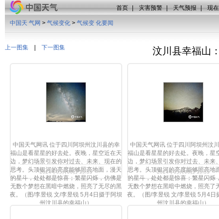
首页
|
灾害预警
|
天气预报
|
现在
中国天 气网
>
气候变化
>
气候变 化要闻
上一图集
|
下一图集
汶川县幸福山：
中国天气网讯 位于四川阿坝州汶川县的幸
中国天气网讯 位于四川阿坝州汶
福山是看星星的好去处。夜晚，星空近在天
福山是看星星的好去处。夜晚，星
边，梦幻场景引发你对过去、未来、现在的
边，梦幻场景引发你对过去、未来
思考。头顶银河的亮度能够照亮地面，漫天
思考。头顶银河的亮度能够照亮地
2024年05月06日 15:55
2024年05月06日 15:55
的星斗，处处都是惊喜；繁星闪烁，仿佛是
的星斗，处处都是惊喜；繁星闪烁
无数个梦想在黑暗中燃烧，照亮了无尽的黑
无数个梦想在黑暗中燃烧，照亮了
夜。（图/李昱锐 文/李昱锐 5月4日摄于阿坝
夜。（图/李昱锐 文/李昱锐 5月4
州汶川县的幸福山）
州汶川县的幸福山）