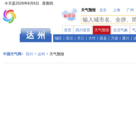
今天是
2026年8月6日
星期四
天气预报
北京
上海
广州
首页
四川首页
天气预报
生活气象
气
四川
城区
|
宣汉
|
开江
|
大竹
|
渠县
|
万源
|
通川
|
中国天气网
>
四川
>
达州
>
天气预报