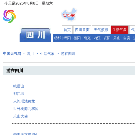
今天是
2026年8月8日
星期六
首页
四川首页
天气预报
生活气象
气
成都
|
绵阳
|
德阳
|
南充
|
内江
|
资阳
|
乐山
|
自贡
|
中国天气网
>
四川
>
生活气象
>
游在四川
游在四川
峨眉山
都江堰
人间瑶池黄龙
世外桃源九寨沟
乐山大佛
秀甲天下峨眉山