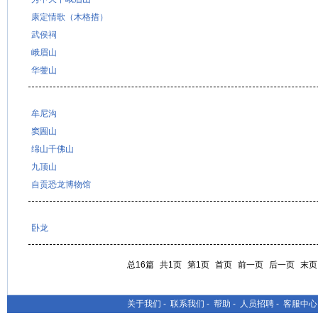
康定情歌（木格措）
武侯祠
峨眉山
华蓥山
牟尼沟
窦圌山
绵山千佛山
九顶山
自贡恐龙博物馆
卧龙
总16篇
共1页
第1页
首页
前一页
后一页
末页
关于我们
-
联系我们
-
帮助
-
人员招聘
-
客服中心