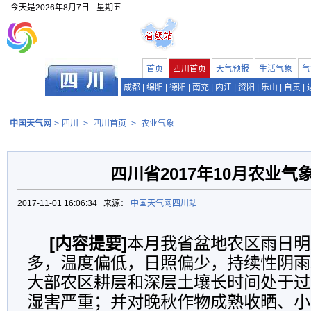
今天是
2026年8月7日
星期五
首页
四川首页
天气预报
生活气象
气
成都
|
绵阳
|
德阳
|
南充
|
内江
|
资阳
|
乐山
|
自贡
|
中国天气网
>
四川
>
四川首页
>
农业气象
四川省2017年10月农业气
2017-11-01 16:06:34 来源：
中国天气网四川站
[内容提要]
本月我省盆地农区雨日明
多，温度偏低，日照偏少，持续性阴雨
大部农区耕层和深层土壤长时间处于过
湿害严重；并对晚秋作物成熟收晒、小