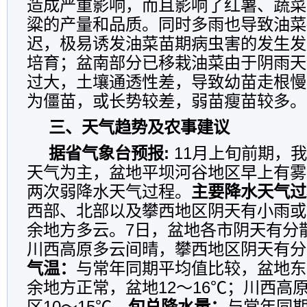
造成严重影响，而且影响了红薯、蔬菜
粱的产量和品质。同时多雨也导致油菜
迟，极易诱发油菜苗期病虫害的发生发
培育；盆南部分已移栽油菜由于阴雨天
过大，土壤通透性差，导致幼苗走根慢
为僵苗，或长势较差，弱苗瘦苗较多。
三、天气趋势及农事建议
据省气象台预报:
11月上旬前期，
天气为主，盆地平坝河谷地区早上有雾
两次弱降水天气过程。
主要降水天气过
西部、北部以及攀西地区阴天有小雨或
余地方多云。7日，盆地各市阴天有分
川西高原多云间晴，攀西地区阴天有分
气温：
与常年同期平均值比较，盆地东
余地方正常，盆地12～16℃；川西高原
区10～15℃。
旬总降水量：
与常年同