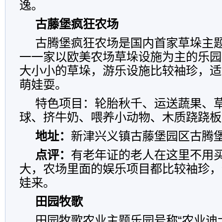
逸。
古藤堡疯狂农场
古腾堡疯狂农场是国内首家草垛主
一一家以欧美农场草垛设施为主的乐园
大小小的草垛，游乐设施比较袖珍，适
萌娃耍。
特色项目：轮胎秋千、运送蔬果、
球、挤牛奶、喂养小动物、木质跷跷板
地址：
新津兴义镇古藤堡园区古腾
点评：
有老年证的老人在这里不用
大，农场里面的娱乐项目都比较袖珍，
娃来。
田园牧歌
田园牧歌农业主题乐园号称“农业迪