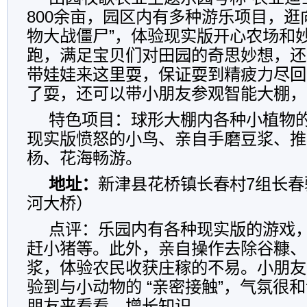
800余亩，园区内有多种游乐项目，逛
物大战僵尸”，体验现实版开心农场和
跑，满足宝贝们对田园的奇思妙想，还
带娃娃来这里耍，保证耍到精疲力尽回
了耍，还可以带小朋友参观智能大棚，
特色项目：球形大棚内各种小植物
现实版愤怒的小鸟、亲自手磨豆浆、推
杨、花海畅游。
地址：
新津县花桥镇长春村7组长春
河大桥）
点评：乐园内有各种现实版的游戏
赶小猪等。此外，亲自操作去除谷糠、
浆，体验农民收获庄稼的不易。小朋友
验到与小动物的 “亲密接触”，气氛很
朋友来看看，增长知识。