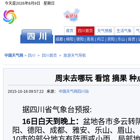
今天是
2026年8月9日
星期日
首页
四川首页
天气预报
生活气象
气
成都
|
绵阳
|
德阳
|
南充
|
内江
|
资阳
|
乐山
|
自贡
|
中国天气网
>
四川
>
四川首页
>
旅游天气导航
周末去哪玩 看馆 摘果 种
2015-10-16 09:57:22 来源：
中国天气网四川站
据四川省气象台预报:
16日白天到晚上：
盆地各市多云转
阳、德阳、成都、雅安、乐山、眉山、
10市的部分地方有阵雨或小雨，局部