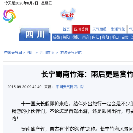
今天是
2026年8月7日
星期五
首页
四川首页
天气预报
生活气象
气
成都
|
绵阳
|
德阳
|
南充
|
内江
|
资阳
|
乐山
|
自贡
|
中国天气网
>
四川
>
四川首页
>
旅游天气导航
长宁蜀南竹海：雨后更是赏
2015-09-30 09:42:49 来源：
中国天气网四川站
十一国庆长假即将来临，结伴外出旅行一定会是不少
畅游的小伙伴们，不论您是自驾出游，还是跟团出行，可
咯！
蜀南盛产竹，自古有“竹的海洋”之称。长宁竹海风景区