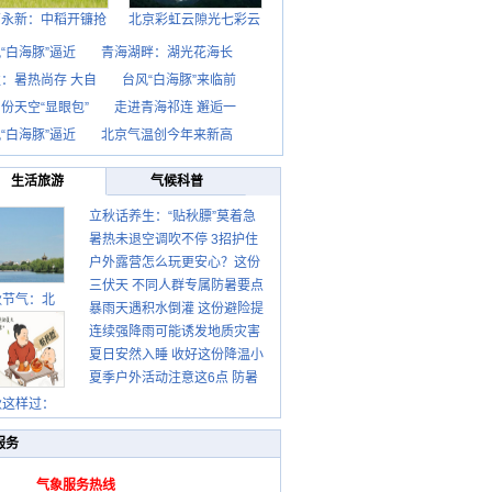
西永新：中稻开镰抢
北京彩虹云隙光七彩云
“白海豚”逼近
青海湖畔：湖光花海长
：暑热尚存 大自
台风“白海豚”来临前
份天空“显眼包”
走进青海祁连 邂逅一
“白海豚”逼近
北京气温创今年来新高
生活旅游
气候科普
立秋话养生：“贴秋膘”莫着急
暑热未退空调吹不停 3招护住
先清暑再防燥
户外露营怎么玩更安心？这份
肩颈不酸痛
三伏天 不同人群专属防暑要点
攻略请收好
秋节气：北
暴雨天遇积水倒灌 这份避险提
请收好
连续强降雨可能诱发地质灾害
示请收好
夏日安然入睡 收好这份降温小
这些前兆要知道
夏季户外活动注意这6点 防暑
贴士
健身两不误
秋这样过：
服务
气象服务热线