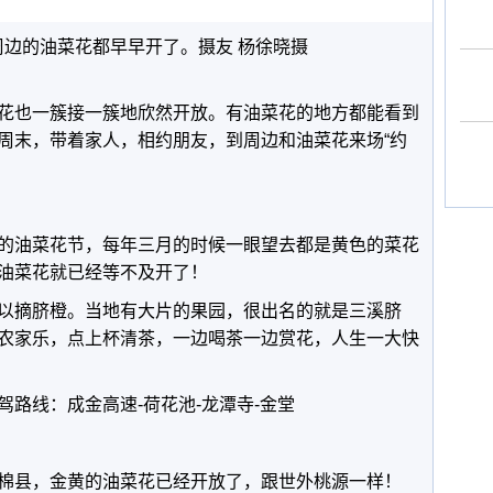
周边的油菜花都早早开了。摄友 杨徐晓摄
花也一簇接一簇地欣然开放。有油菜花的地方都能看到
周末，带着家人，相约朋友，到周边和油菜花来场“约
。
的油菜花节，每年三月的时候一眼望去都是黄色的菜花
油菜花就已经等不及开了！
以摘脐橙。当地有大片的果园，很出名的就是三溪脐
农家乐，点上杯清茶，一边喝茶一边赏花，人生一大快
路线：成金高速-荷花池-龙潭寺-金堂
棉县，金黄的油菜花已经开放了，跟世外桃源一样！