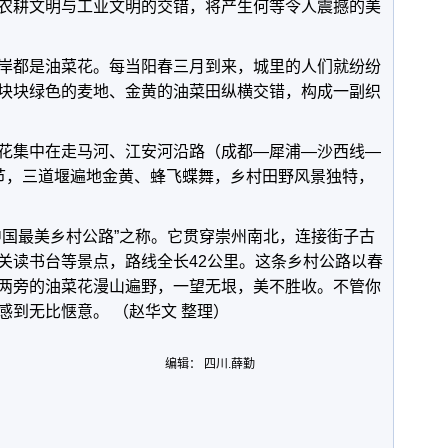
农耕文明与工业文明的交错，将产生何等令人震撼的美
岸都是油菜花。每当阳春三月到来，城里的人们就纷纷
块块绿色的麦地、金黄的油菜田纵横交错，构成一副织
花集中在走马河、江安河沿路（成都—犀浦—沙西线—
节，三道堰遍地金黄、蜂飞蝶舞，乡村田野风景独特，
中国最美乡村公路”之称。它贯穿崇州南北，连接街子古
关读书台等景点，路线全长42公里。这条乡村公路以春
两旁的油菜花漫山遍野，一望无垠，美不胜收。不管你
感到无比惬意。 （赵华文 整理）
编辑： 四川.薛勤