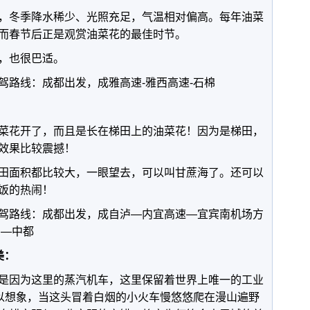
，冬季降水稀少、光照充足，气温相对偏高。每年油菜
而春节后正是观赏油菜花的最佳时节。
，也很巴适。
驾路线：成都出发，成雅高速-雅西高速-石棉
菜花开了，而且是长在梯田上的油菜花！因为是梯田，
效果比较震撼！
田面积都比较大，一眼望去，可以叫甘蔗海了。还可以
饭的热闹！
驾路线：成都出发，成自泸—内宜高速—宜宾南机场方
向—中都
美：
是因为这里的蒸汽机车，这里保留着世界上唯一的工业
可以想象，当这头冒着白烟的小火车慢悠悠爬在漫山遍野