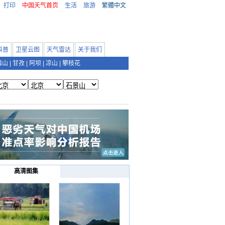
打印
中国天气首页
生活
旅游
繁體中文
科普
卫星云图
天气雷达
关于我们
眉山
|
甘孜
|
阿坝
|
凉山
|
攀枝花
高清图集