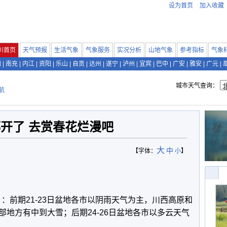
设为首页
加入收藏
川首页
天气预报
生活气象
气象服务
实况分析
山地气象
参考指标
气象
阳
|
南充
|
内江
|
资阳
|
乐山
|
自贡
|
达州
|
遂宁
|
泸州
|
宜宾
|
巴中
|
广安
|
雅安
|
广元
|
城市天气查询：
航
开了 去赏春花烂漫吧
大
中
【字体：
小
】
6日）：前期21-23日盆地各市以阴雨天气为主，川西高原和
地方有中到大雪；后期24-26日盆地各市以多云天气