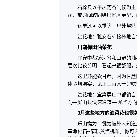
石棉县以干热河谷气候为主
花开放时间较同纬度地区更早，
这里还可以垂钓，户外烧烤
赏花地：雅安石棉松林地自
川南梯田油菜花
宜宾中都镇河谷和山野的油
层次比较分明，看起来很舒服，
这里还能砍甘蔗，因为甘蔗
体验坝坝宴，见识上百人一起吃
赏花地：宜宾屏山中都镇自
向—屏山县快速通道— 龙华方
3月这些地方的油菜花也很
乐山犍为：犍为被外人知道
革命化石--窄轨蒸汽机车。你