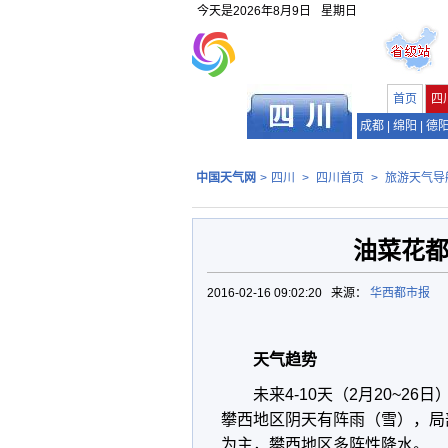
今天是
2026年8月9日
星期日
首页
四
成都
|
绵阳
|
德
中国天气网
>
四川
>
四川首页
>
旅游天气导
油菜花都
2016-02-16 09:02:20 来源：
华西都市报
天气趋势
未来4-10天（2月20~2
攀西地区阴天有阵雨（雪），局部
为主，攀西地区多阵性降水。