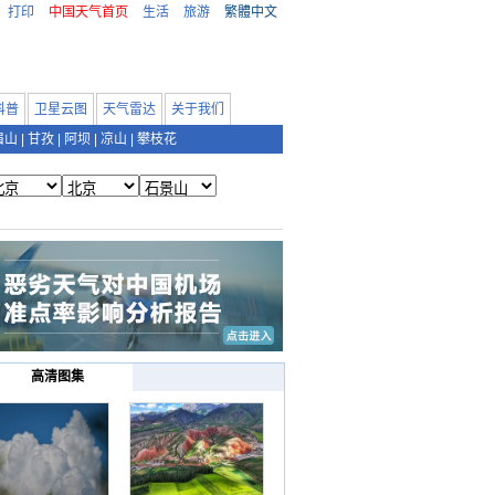
打印
中国天气首页
生活
旅游
繁體中文
科普
卫星云图
天气雷达
关于我们
眉山
|
甘孜
|
阿坝
|
凉山
|
攀枝花
高清图集