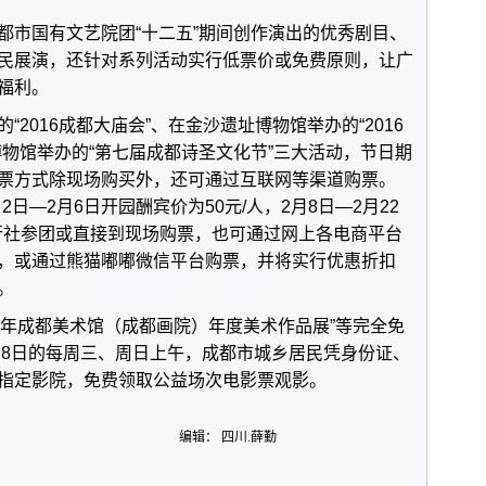
都市国有文艺院团“十二五”期间创作演出的优秀剧目、
民展演，还针对系列活动实行低票价或免费原则，让广
福利。
2016成都大庙会”、在金沙遗址博物馆举办的“2016
博物馆举办的“第七届成都诗圣文化节”三大活动，节日期
票方式除现场购买外，还可通过互联网等渠道购票。
2日—2月6日开园酬宾价为50元/人，2月8日—2月22
旅行社参团或直接到现场购票，也可通过网上各电商平台
，或通过熊猫嘟嘟微信平台购票，并将实行优惠折扣
。
016年成都美术馆（成都画院）年度美术作品展”等完全免
28日的每周三、周日上午，成都市城乡居民凭身份证、
指定影院，免费领取公益场次电影票观影。
编辑： 四川.薛勤