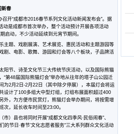
迎新春
办召开“成都市2016春节系列文化活动新闻发布会”。据
月”活动是成都市首次举办，整个活动预计开展各项活动
于近期启动，不少活动延续到元宵节期间。
乐主题、戏剧展演、艺术展览、惠民活动和主题游园等
戏剧、电影、歌舞、游园和灯会等八个板块，子品牌活
太阳节、诗圣文化节三大传统节庆活动，以及国际熊猫
“第48届国际熊猫灯会”举办地从往年的塔子山公园迁
为2月2日-2月22日（其中除夕停展），本届灯会将运
设计了100多组大中型灯组，灯组布展面积超过400
另外，为方便市民赏灯，熊猫灯会举办期间，将按需增
次，延长收车时间至23:00。
（市）县也将同时开展“成都文化四季风·民俗闹春”、
我们的节日·春节'文化志愿者服务”三大系列群众文化活动