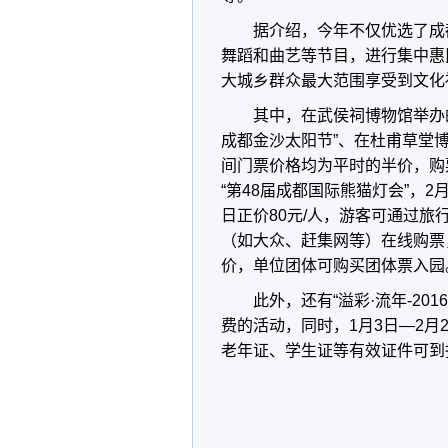
据介绍，今年不仅优选了成
舞蹈和曲艺等节目，进行集中惠
大城乡群众最大范围享受到文化
其中，在武侯祠博物馆举办的“
成都金沙太阳节”、在杜甫草堂
间门票价格均为平时的半价，购
“第48届成都国际熊猫灯会”，2月
日正价80元/人，游客可通过
（如大众、赶集网等）在线购票
价，单位团体可购买团体票入园
此外，还有“溢彩·流年-2
费的活动，同时，1月3日—2月
老年证、学生证等有效证件可到