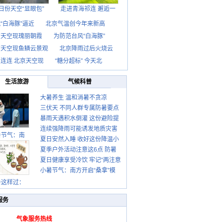
日份天空“显眼包”
走进青海祁连 邂逅一
“白海豚”逼近
北京气温创今年来新高
京天空现瑰丽朝霞
为防范台风“白海豚”
京天空现鱼鳞云景观
北京降雨过后火烧云
连连 北京天空现
“糖分超标” 今天北
生活旅游
气候科普
大暑养生 温和消暑不贪凉
三伏天 不同人群专属防暑要点
暴雨天遇积水倒灌 这份避险提
请收好
连续强降雨可能诱发地质灾害
示请收好
暑节气：南
夏日安然入睡 收好这份降温小
这些前兆要知道
夏季户外活动注意这6点 防暑
贴士
夏日健康享受冷饮 牢记“两注意
健身两不误
小暑节气：南方开启“桑拿”模
一控制”
式 北方陆续进入雨季
暑这样过：
服务
气象服务热线