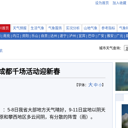
设为首页
加入收藏
川首页
天气预报
生活气象
气象服务
实况分析
山地气象
参考指标
气象
阳
|
南充
|
内江
|
资阳
|
乐山
|
自贡
|
达州
|
遂宁
|
泸州
|
宜宾
|
巴中
|
广安
|
雅安
|
广元
|
城市天气查询：
航
6年成都千场活动迎新春
大
中
【字体：
小
】
1日）：5-8日我省大部地方天气晴好，9-11日盆地以阴天
原和攀西地区多云间阴，有分散的阵雪（雨）。