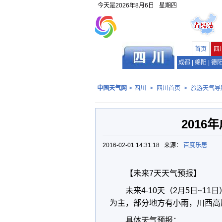
今天是
2026年8月6日
星期四
首页
四
成都
|
绵阳
|
德
中国天气网
>
四川
>
四川首页
>
旅游天气导
201
2016-02-01 14:31:18 来源：
百度乐居
【未来7天天气预报】
未来4-10天（2月5日~1
为主，部分地方有小雨，川西高
具体天气预报：