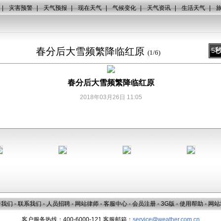
|
灾害预警
|
天气预报
|
现在天气
|
气候变化
|
天气资讯
|
生活天气
|
春分后大雪频繁降临红原
5
(
1
/
6
)
春分后大雪频繁降临红原
2018年03月26日 11:05
于我们
-
联系我们
-
人员招聘
-
网站律师
-
客服中心
-
会员注册
-
3G版
-
使用帮助
-
网站
客户服务热线：400-6000-121 客服邮箱：
service@weather.com.cn