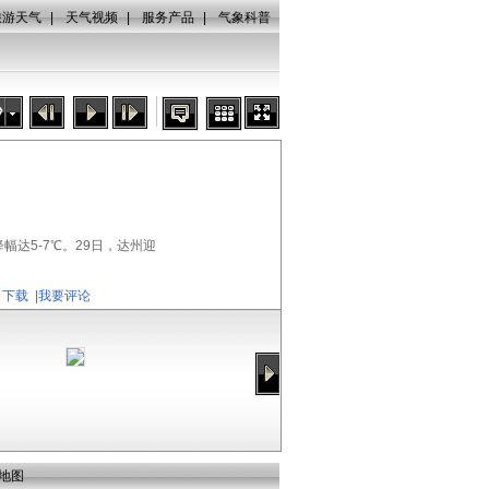
旅游天气
|
天气视频
|
服务产品
|
气象科普
秒
达5-7℃。29日，达州迎
下载
|
我要评论
地图