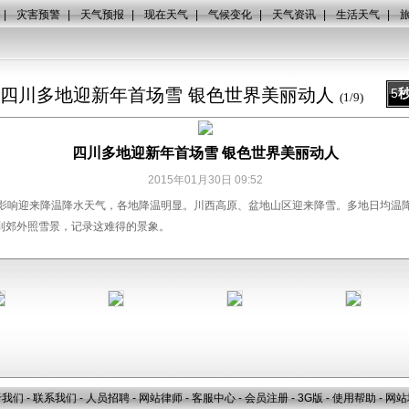
|
灾害预警
|
天气预报
|
现在天气
|
气候变化
|
天气资讯
|
生活天气
|
四川多地迎新年首场雪 银色世界美丽动人
5
(
1
/
9
)
四川多地迎新年首场雪 银色世界美丽动人
2015年01月30日 09:52
影响迎来降温降水天气，各地降温明显。川西高原、盆地山区迎来降雪。多地日均温降幅
到郊外照雪景，记录这难得的景象。
于我们
-
联系我们
-
人员招聘
-
网站律师
-
客服中心
-
会员注册
-
3G版
-
使用帮助
-
网站